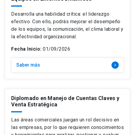
Temática
keyboard_arrow_down
Curso
Desarrolla una habilidad crítica: el liderazgo
Modalidad
keyboard_arrow_down
Estrategia e Innovación
Diplomado
efectivo. Con ello, podrás mejorar el desempeño
Precio
keyboard_arrow_down
Híbrido
de los equipos, la comunicación, el clima laboral y
Finanzas
Magíster
la efectividad organizacional.
Mes de inicio
keyboard_arrow_down
+$4.500.000
Online
Gestión y Operaciones
Fecha Inicio:
01/09/2026
$0 – $1.499.000
Online: Clases en vivo
Marketing y Ventas
$1.500.000 – $2.499.000
search
Presencial
Buscar
Personas y Liderazgo
Saber más
keyboard_arrow_right
$2.500.000 – $3.499.000
close
Borrar filtros
$3.500.000 – $4.499.000
Diplomado en Manejo de Cuentas Claves y
Venta Estratégica
Las áreas comerciales juegan un rol decisivo en
las empresas, por lo que requieren conocimientos
y herramientas para analizar, gestionar y evaluar