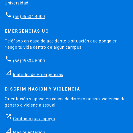
Universidad.
phone
(56)95504 4000
EMERGENCIAS UC
Teléfono en caso de accidente o situación que ponga en
riesgo tu vida dentro de algún campus.
phone
(56)95504 5000
launch
Ir al sitio de Emergencias
DISCRIMINACIÓN Y VIOLENCIA
Orientación y apoyo en casos de discriminación, violencia de
género o violencia sexual.
launch
Contacto para apoyo
launch
Más orientación