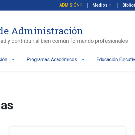
ADMISIÓN
Medios
arrow_drop_down
Biblio
de Administración
edad y contribuir al bien común formando profesionales
ción
Programas Académicos
Educación Ejecuti
arrow_drop_down
arrow_drop_down
mas