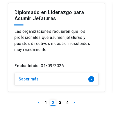
Diplomado en Liderazgo para
Asumir Jefaturas
Las organizaciones requieren que los
profesionales que asumen jefaturas y
puestos directivos muestren resultados
muy rápidamente.
Fecha Inicio:
01/09/2026
Saber más
keyboard_arrow_right
1
2
3
4
keyboard_arrow_left
keyboard_arrow_right