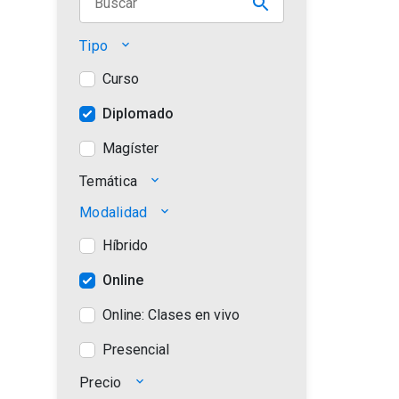
Tipo
keyboard_arrow_down
Curso
Diplomado
Magíster
Temática
keyboard_arrow_down
Modalidad
keyboard_arrow_down
Estrategia e Innovación
Híbrido
Finanzas
Online
Gestión y Operaciones
Online: Clases en vivo
Marketing y Ventas
Presencial
Personas y Liderazgo
Precio
keyboard_arrow_down