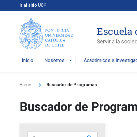
Ir al sitio UC
Escuela 
Servir a la soci
Inicio
Nosotros
Académicos e Investiga
arrow_drop_down
Home
Buscador de Programas
Buscador de Progra