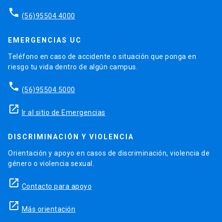
phone
(56)95504 4000
EMERGENCIAS UC
Teléfono en caso de accidente o situación que ponga en
riesgo tu vida dentro de algún campus.
phone
(56)95504 5000
launch
Ir al sitio de Emergencias
DISCRIMINACIÓN Y VIOLENCIA
Orientación y apoyo en casos de discriminación, violencia de
género o violencia sexual.
launch
Contacto para apoyo
launch
Más orientación