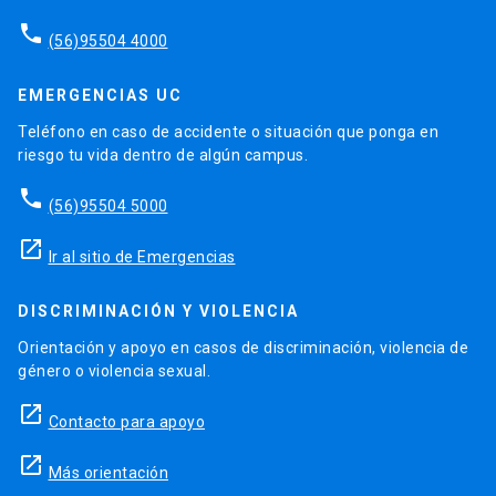
phone
(56)95504 4000
EMERGENCIAS UC
Teléfono en caso de accidente o situación que ponga en
riesgo tu vida dentro de algún campus.
phone
(56)95504 5000
launch
Ir al sitio de Emergencias
DISCRIMINACIÓN Y VIOLENCIA
Orientación y apoyo en casos de discriminación, violencia de
género o violencia sexual.
launch
Contacto para apoyo
launch
Más orientación