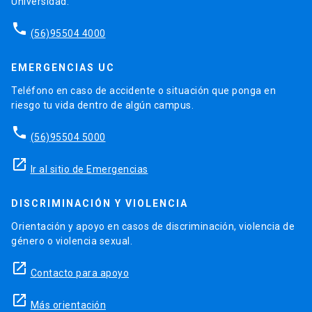
Universidad.
phone
(56)95504 4000
EMERGENCIAS UC
Teléfono en caso de accidente o situación que ponga en
riesgo tu vida dentro de algún campus.
phone
(56)95504 5000
launch
Ir al sitio de Emergencias
DISCRIMINACIÓN Y VIOLENCIA
Orientación y apoyo en casos de discriminación, violencia de
género o violencia sexual.
launch
Contacto para apoyo
launch
Más orientación