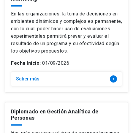
Temática
keyboard_arrow_down
Curso
En las organizaciones, la toma de decisiones en
Modalidad
keyboard_arrow_down
Estrategia e Innovación
Diplomado
ambientes dinámicos y complejos es permanente,
Precio
keyboard_arrow_down
Híbrido
con lo cual, poder hacer uso de evaluaciones
Finanzas
Magíster
experimentales permitirá prever y evaluar el
Mes de inicio
keyboard_arrow_down
+$4.500.000
Online
Gestión y Operaciones
resultado de un programa y su efectividad según
$0 – $1.499.000
los objetivos propuestos.
Online: Clases en vivo
Marketing y Ventas
$1.500.000 – $2.499.000
search
Presencial
Buscar
Fecha Inicio:
01/09/2026
Personas y Liderazgo
$2.500.000 – $3.499.000
Saber más
keyboard_arrow_right
close
Borrar filtros
$3.500.000 – $4.499.000
Diplomado en Gestión Analítica de
Personas
Hoy más que nunca el área de recursos humanos