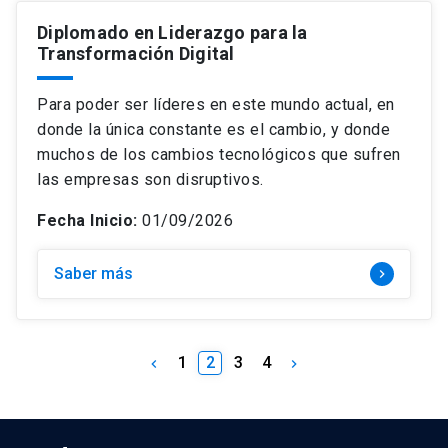
Diplomado en Liderazgo para la
Transformación Digital
Para poder ser líderes en este mundo actual, en
donde la única constante es el cambio, y donde
muchos de los cambios tecnológicos que sufren
las empresas son disruptivos.
Fecha Inicio:
01/09/2026
Saber más
keyboard_arrow_right
1
2
3
4
keyboard_arrow_left
keyboard_arrow_right