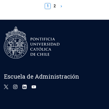
1
2
keyboard_arrow_right
Escuela de Administración