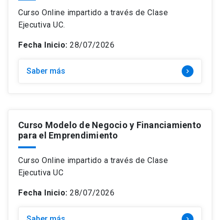
Temática
keyboard_arrow_down
Curso
Curso Online impartido a través de Clase
Ejecutiva UC.
Modalidad
keyboard_arrow_down
Estrategia e Innovación
Diplomado
Precio
Fecha Inicio:
keyboard_arrow_down
28/07/2026
Híbrido
Finanzas
Magíster
Mes de inicio
keyboard_arrow_down
+$4.500.000
Online
Gestión y Operaciones
Saber más
keyboard_arrow_right
$0 – $1.499.000
Online: Clases en vivo
Marketing y Ventas
$1.500.000 – $2.499.000
search
Presencial
Buscar
Personas y Liderazgo
$2.500.000 – $3.499.000
Curso Modelo de Negocio y Financiamiento
close
para el Emprendimiento
Borrar filtros
$3.500.000 – $4.499.000
Curso Online impartido a través de Clase
Ejecutiva UC
Fecha Inicio:
28/07/2026
Saber más
keyboard_arrow_right