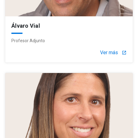
Álvaro Vial
Profesor Adjunto
Ver más
launch