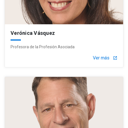
Verónica Vásquez
Profesora de la Profesión Asociada
Ver más
launch