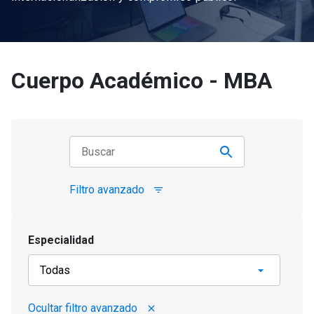
Cuerpo Académico - MBA
Filtro avanzado
filter_list
Especialidad
Ocultar filtro avanzado
close