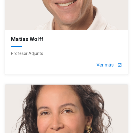
Matías Wolff
Profesor Adjunto
Ver más
launch