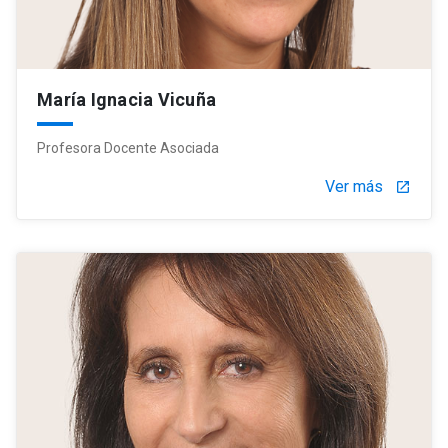
María Ignacia Vicuña
Profesora Docente Asociada
Ver más
launch