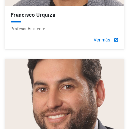
Francisco Urquiza
Profesor Asistente
Ver más
launch