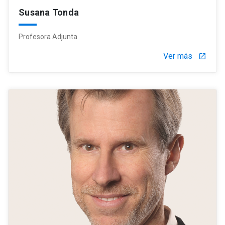
Susana Tonda
Profesora Adjunta
Ver más
launch