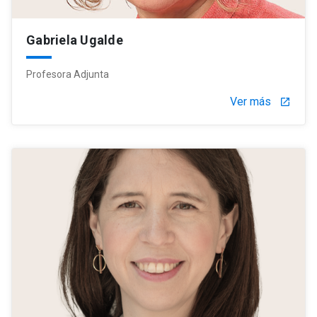
Gabriela Ugalde
Profesora Adjunta
Ver más
launch