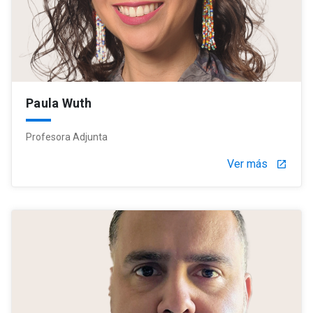
Paula Wuth
Profesora Adjunta
Ver más
launch