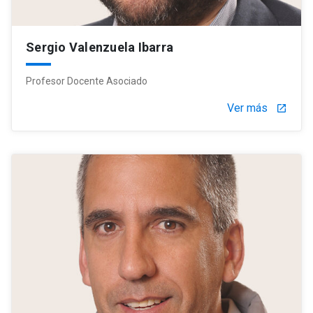
Sergio Valenzuela Ibarra
Profesor Docente Asociado
Ver más
launch