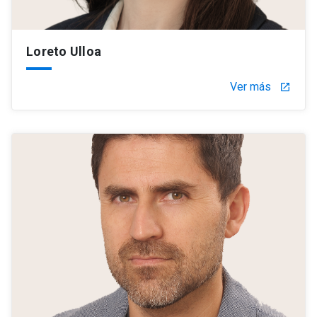
Loreto Ulloa
Ver más
launch