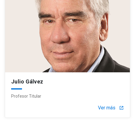
Julio Gálvez
Profesor Titular
Ver más
launch