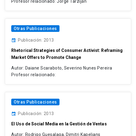
Profesor relacionado: Jorge Tarziján
Otras Publicaciones
Publicación: 2013
event
Rhetorical Strategies of Consumer Activist: Reframing
Market Offers to Promote Change
Autor: Daiane Scaraboto, Severino Nunes Pereira
Profesor relacionado:
Otras Publicaciones
Publicación: 2013
event
El Uso de Social Media en la Gestión de Ventas
Autor: Rodrigo Guesalaga, Dimitri Kapelians