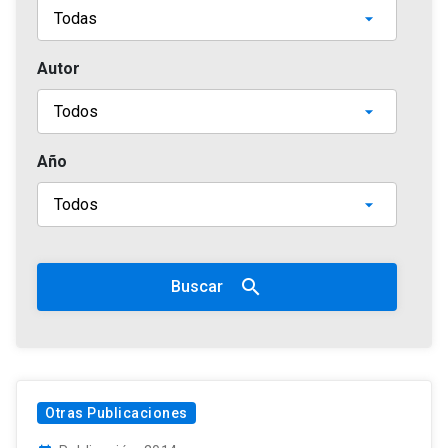
Autor
Año
search
Buscar
Otras Publicaciones