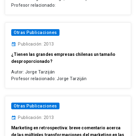
Profesor relacionado:
Otras Publicaciones
Publicación: 2013
event
¿Tienen las grandes empresas chilenas un tamaño
desproporcionado?
Autor: Jorge Tarziján
Profesor relacionado: Jorge Tarziján
Otras Publicaciones
Publicación: 2013
event
Marketing en retrospectiva: breve comentario acerca
de las múltiples transformaciones del marketing en las