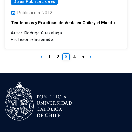
Otras Publicaciones
Publicación: 2012
event
Tendencias y Prácticas de Venta en Chile y el Mundo
Autor: Rodrigo Guesalaga
Profesor relacionado:
1
2
3
4
5
keyboard_arrow_left
keyboard_arrow_right