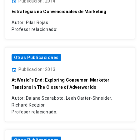
Publicación: 2014
event
Estrategias no Convencionales de Marketing
Autor: Pilar Rojas
Profesor relacionado:
Otras Publicaciones
Publicación: 2013
event
At World´s End: Exploring Consumer-Marketer
Tensions in The Closure of Adverworlds
Autor: Daiane Scaraboto, Leah Carter-Shneider,
Richard Kedzior
Profesor relacionado: