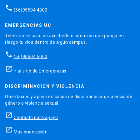
phone
(56)95504 4000
EMERGENCIAS UC
Teléfono en caso de accidente o situación que ponga en
riesgo tu vida dentro de algún campus.
phone
(56)95504 5000
launch
Ir al sitio de Emergencias
DISCRIMINACIÓN Y VIOLENCIA
Orientación y apoyo en casos de discriminación, violencia de
género o violencia sexual.
launch
Contacto para apoyo
launch
Más orientación