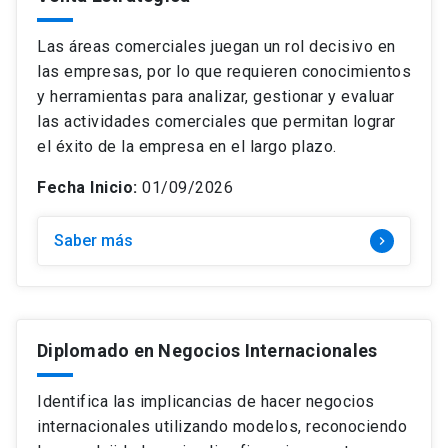
Temática
keyboard_arrow_down
Curso
Las áreas comerciales juegan un rol decisivo en
Modalidad
keyboard_arrow_down
Estrategia e Innovación
Diplomado
las empresas, por lo que requieren conocimientos
Precio
keyboard_arrow_down
Híbrido
y herramientas para analizar, gestionar y evaluar
Finanzas
Magíster
las actividades comerciales que permitan lograr
Mes de inicio
keyboard_arrow_down
+$4.500.000
Online
Gestión y Operaciones
el éxito de la empresa en el largo plazo.
$0 – $1.499.000
Online: Clases en vivo
Marketing y Ventas
Fecha Inicio:
01/09/2026
$1.500.000 – $2.499.000
search
Presencial
Buscar
Personas y Liderazgo
Saber más
keyboard_arrow_right
$2.500.000 – $3.499.000
close
Borrar filtros
$3.500.000 – $4.499.000
Diplomado en Negocios Internacionales
Identifica las implicancias de hacer negocios
internacionales utilizando modelos, reconociendo