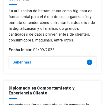
Temática
keyboard_arrow_down
Curso
La utilización de herramientas como big data es
Modalidad
keyboard_arrow_down
Estrategia e Innovación
Diplomado
fundamental para el éxito de una organización y
Precio
keyboard_arrow_down
Híbrido
permite entender cómo enfrentar los desafíos de
Finanzas
Magíster
la digitalización y el análisis de grandes
Mes de inicio
keyboard_arrow_down
+$4.500.000
Online
Gestión y Operaciones
cantidades de datos provenientes de clientes,
$0 – $1.499.000
consumidores, máquinas, entre otros.
Online: Clases en vivo
Marketing y Ventas
$1.500.000 – $2.499.000
search
Presencial
Buscar
Fecha Inicio:
01/09/2026
Personas y Liderazgo
$2.500.000 – $3.499.000
Saber más
keyboard_arrow_right
close
Borrar filtros
$3.500.000 – $4.499.000
Diplomado en Comportamiento y
Experiencia Cliente
Aprende una forma estratégica de aumentar la